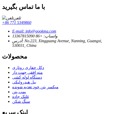
با ما تماس بگیرید
تلفن
‎+86 771 5349860‎
E-mail: info@gookma.com
واتساپ: +86 13367815090
آدرس: No.223, Xingguang Avenue, Nanning, Guangxi,
530031, China
محصولات
دکل حفاری روتاری
مته افقی جهت دار
دستگاه لوله کشی
بیل هیدرولیکی
میکسر بتن خود تغذیه شونده
پمپ بتن
غلتک جاده
سنگ شکن
لینک سریع