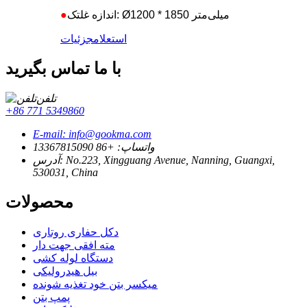
اندازه غلتک: Ø1200 * 1850 میلی‌متر
●
استعلام
جزئیات
با ما تماس بگیرید
تلفن
‎+86 771 5349860‎
E-mail: info@gookma.com
واتساپ: +86 13367815090
آدرس: No.223, Xingguang Avenue, Nanning, Guangxi,
530031, China
محصولات
دکل حفاری روتاری
مته افقی جهت دار
دستگاه لوله کشی
بیل هیدرولیکی
میکسر بتن خود تغذیه شونده
پمپ بتن