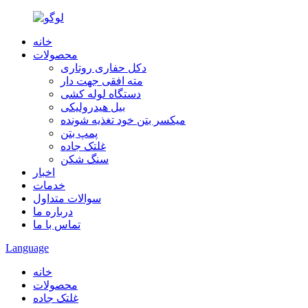
خانه
محصولات
دکل حفاری روتاری
مته افقی جهت دار
دستگاه لوله کشی
بیل هیدرولیکی
میکسر بتن خود تغذیه شونده
پمپ بتن
غلتک جاده
سنگ شکن
اخبار
خدمات
سوالات متداول
درباره ما
تماس با ما
Language
خانه
محصولات
غلتک جاده