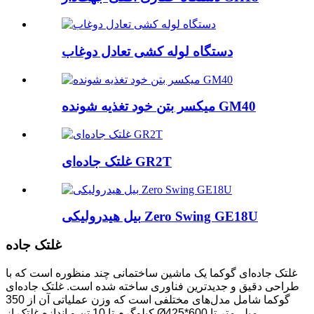
دستگاه لوله کشی تعادل دوغاب
میکسر بتن خود تغذیه شونده GM40
غلتک جاده‌ای GR2T
بیل هیدرولیکی Zero Swing GE18U
غلتک جاده
غلتک جاده‌ای گوکما یک ماشین ساختمانی چند منظوره است که با
طراحی دقیق و جدیدترین فناوری ساخته شده است. غلتک جاده‌ای
گوکما شامل مدل‌های مختلفی است که وزن عملیاتی آن از 350
کیلوگرم تا 10 تن و اندازه غلتک از Ø425*600 میلی‌متر تا